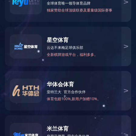
上海医药召开商业板块精益项目中期汇报会
上药2014年“恒弈杯”青年科技论文交流赛顺利举办
中国心血管医疗大数据时代开山之作
2014
上海医药召开商业板块精益项目中期汇报会
公告：
上药2014年“恒弈杯”青年科技论文交流赛顺利举办
中国心血管医疗大数据时代开山之作
2014
新闻中心
融合 守正 聚变 | 迎
1月10日，“融合 守正
在济南市蓝海御华大酒店隆.
上药控股(山东)召开2
壮丽70年 奋斗新时
“守初心、担使命、
“无奋斗，不青春”--
“心无旁骛谋发展，聚
1
2
3
4
上药控股山东有限公